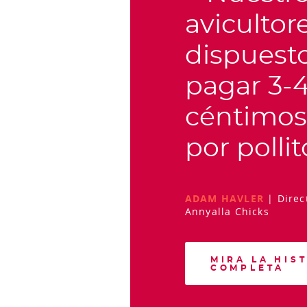
avicultor
dispuest
pagar 3-
céntimo
por pollit
ADAM HAVLER
|
Direc
Annyalla Chicks
MIRA LA HIS
COMPLETA