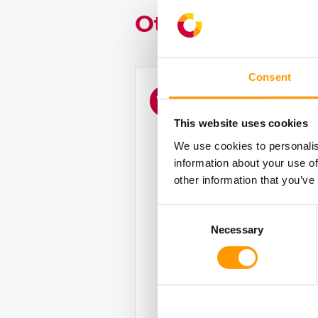
Otros servicios
Consent
Piezas de
recambio
This website uses cookies
Los clientes de
We use cookies to personalis
HatchTech en todo el
information about your use of
other information that you’ve
mundo pueden encarg
piezas de recambio pa
Consent
las incubadoras,
Necessary
Selection
nacedoras y otros
equipos fácil y
rápidamente a través 
MyHatchTech, nuestro