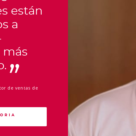
es están
os a
4
s más
o.
tor de ventas de
TORIA