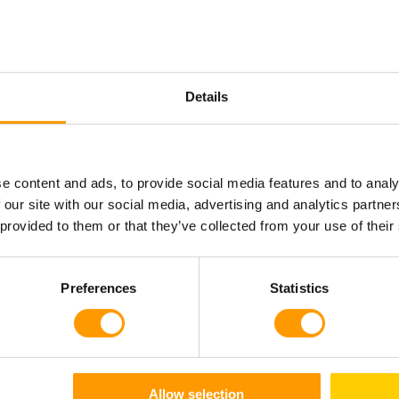
Details
Mantenimiento
HatchTech ofrece
diversas opciones a los
e content and ads, to provide social media features and to analy
 our site with our social media, advertising and analytics partn
clientes, desde el
 provided to them or that they’ve collected from your use of their
ar
mantenimiento rutinario
ra
de las máquinas hasta
reparaciones y
Preferences
Statistics
calibraciones
personalizadas, así como
de
actualizaciones de
productos.
Allow selection