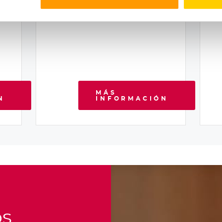
ente
MÁS
N
INFORMACIÓN
os