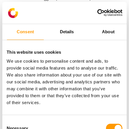
comederos a dos lados, cada uno de los cuales contiene
alimento suficiente para 24-36 horas. Cuando los pollitos
empiezan a comer directamente tras la eclosión, el peso del
alimento empuja la yema residual al tubo digestivo, con lo
Consent
Details
About
que se estimula de forma natural la absorción de
nutrientes importantes. De este modo, el alimento externo
les proporciona la energía necesaria para el mantenimiento
This website uses cookies
básico, mientras que el alto valor nutritivo de la yema
We use cookies to personalise content and ads, to
puede usarse para su objetivo más importante: el
provide social media features and to analyse our traffic.
desarrollo crítico de los órganos y el sistema inmunitario.
We also share information about your use of our site with
our social media, advertising and analytics partners who
may combine it with other information that you’ve
provided to them or that they’ve collected from your use
of their services.
Agua desde el nacimiento
Consent
HatchCare es la única nacedora que proporciona a los
Necessary