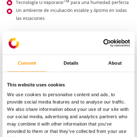
TM
Tecnología U-Vaporator
para una humedad perfecta
Un ambiente de incubación estable y óptimo en todas
las estaciones.
Ficha de producto
Consent
Details
About
Vea cómo mantener unas condiciones ambientales óptimas
durante todo el proceso de incubación.
This website uses cookies
We use cookies to personalise content and ads, to

DESCARGAR AHORA
provide social media features and to analyse our traffic.
We also share information about your use of our site with
our social media, advertising and analytics partners who
may combine it with other information that you’ve
provided to them or that they’ve collected from your use